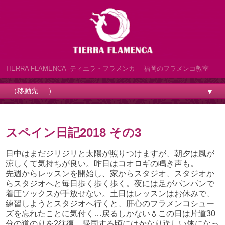
TIERRA FLAMENCA -ティエラ・フラメンカ- 福岡のフラメンコ教室
▼
スペイン日記2018 その3
日中はまだジリジリと太陽が照りつけますが、朝夕は風が
涼しくて気持ちが良い。昨日はコオロギの鳴き声も。
先週からレッスンを開始し、家からスタジオ、スタジオか
らスタジオへと毎日歩く歩く歩く。夜には足がパンパンで
着圧ソックスが手放せない。土日はレッスンはお休みで、
練習しようとスタジオへ行くと、肝心のフラメンコシュー
ズを忘れたことに気付く…戻るしかない💧この日は片道30
分の道のりを2往復。帰国する頃にはかなり逞しい体になっ