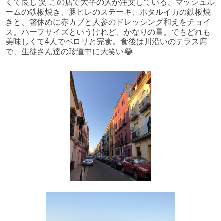
くて良し 笑 この店で大半の人が注文している、マッシュル
ームの鉄板焼き、豚ヒレのステーキ、ホタルイカの鉄板焼
きと、箸休めに赤カブと人参のドレッシング和えをチョイ
ス。ハーフサイズというけれど、かなりの量。でもどれも
美味しくて4人でペロリと完食。食後は川沿いのテラス席
で、生徒さん達の珍道中に大笑い😂